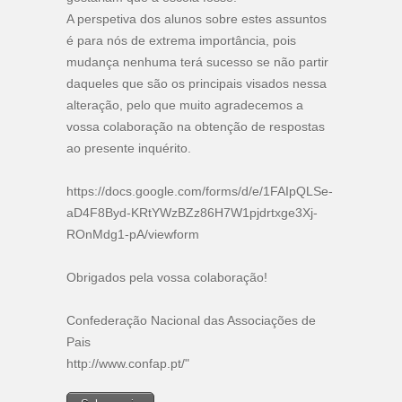
A perspetiva dos alunos sobre estes assuntos
é para nós de extrema importância, pois
mudança nenhuma terá sucesso se não partir
daqueles que são os principais visados nessa
alteração, pelo que muito agradecemos a
vossa colaboração na obtenção de respostas
ao presente inquérito.
https://docs.google.com/forms/d/e/1FAIpQLSe-
aD4F8Byd-KRtYWzBZz86H7W1pjdrtxge3Xj-
ROnMdg1-pA/viewform
Obrigados pela vossa colaboração!
Confederação Nacional das Associações de
Pais
http://www.confap.pt/"